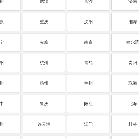
州
武汉
长沙
济南
原
重庆
沈阳
湘潭
宁
赤峰
南京
哈尔
阳
杭州
青岛
贵阳
州
扬州
兰州
珠海
中
肇庆
阳江
北海
州
连云港
江门
桂林