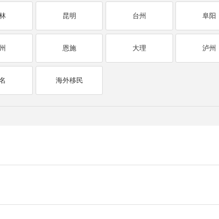
林
昆明
台州
阜阳
州
恩施
大理
泸州
名
海外移民