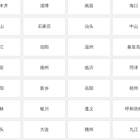
木齐
淄博
南昌
海口
山
石家庄
汕头
中山
江
信阳
温州
秦皇
安
德州
临沂
菏泽
阳
新乡
岳阳
梧州
林
银川
遵义
呼和浩
头
大连
赣州
九江