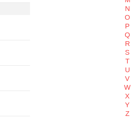
N
O
P
Q
R
S
T
U
V
W
X
Y
Z