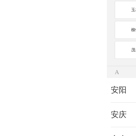
玉
柳
茂
A
安阳
安庆