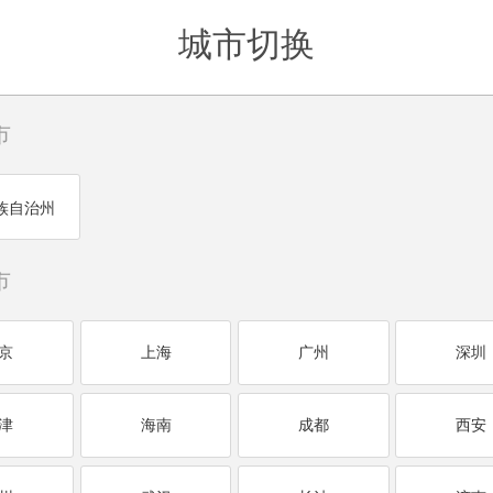
城市切换
市
族自治州
市
京
上海
广州
深圳
津
海南
成都
西安