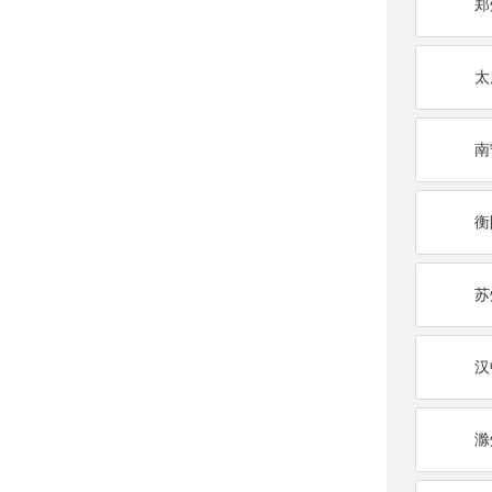
郑
太
南
衡
苏
汉
滁