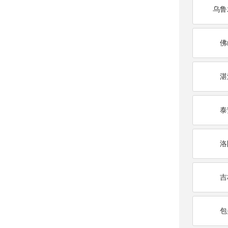
乌鲁
佛
湛
泰
洛
吉
包