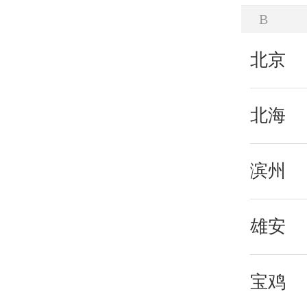
B
北京
北海
滨州
雄安
宝鸡