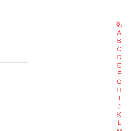
热
A
B
C
D
E
F
G
H
I
J
K
L
M