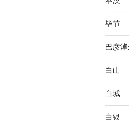
本溪
毕节
巴彦淖
白山
白城
白银